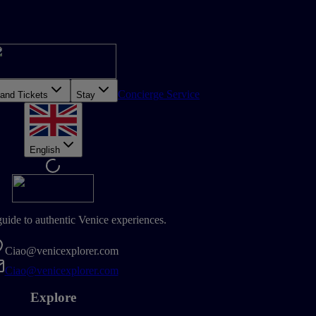
Concierge Service
 and Tickets
Stay
English
guide to authentic Venice experiences.
Ciao@venicexplorer.com
Ciao@venicexplorer.com
Explore