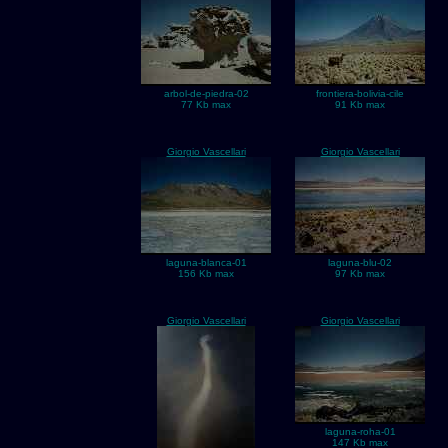
arbol-de-piedra-02
frontiera-bolivia-cile
77 Kb max
91 Kb max
Giorgio Vascellari
Giorgio Vascellari
laguna-blanca-01
laguna-blu-02
156 Kb max
97 Kb max
Giorgio Vascellari
Giorgio Vascellari
laguna-roha-01
147 Kb max