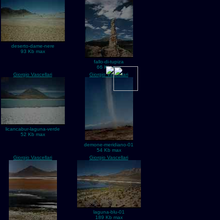
deserto-dame-nere
93 Kb max
fallo-di-tupiza
66 Kb max
Giorgio Vascellari
Giorgio Vascellari
licancabur-laguna-verde
52 Kb max
demone-meridiano-01
54 Kb max
Giorgio Vascellari
Giorgio Vascellari
laguna-blu-01
189 Kb max