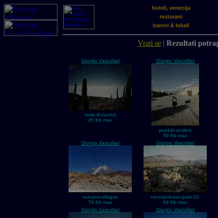
hoteli, venecija
restorani
barovi & lokali
Vrati se
|
Rezultati potrag
Giorgio Vascellari
Giorgio Vascellari
isola-di-cactus
45 Kb max
pueblo-andino
59 Kb max
Giorgio Vascellari
Giorgio Vascellari
vulcano-ollague
necropoli-san-juan-01
79 Kb max
84 Kb max
Giorgio Vascellari
Giorgio Vascellari