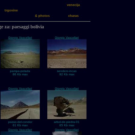
venecija
trgovine
& photos
charas
e za: paesaggi bolivia
Giorgio Vascellari
Giorgio Vascellari
pampa-pelada
sendero-incas
86 Kb max
92 Kb max
Giorgio Vascellari
Giorgio Vascellari
passo-del-condor
arbol-de-piedra-01
61 Kb max
65 Kb max
Giorgio Vascellari
Giorgio Vascellari