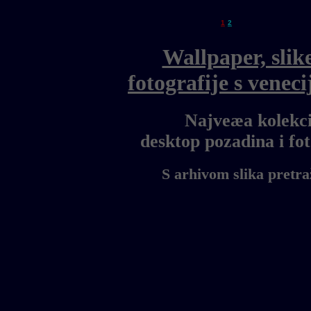
1
2
Wallpaper, slik
fotografije s vene
Najveæa kolekci
desktop pozadina i f
S arhivom slika pretra