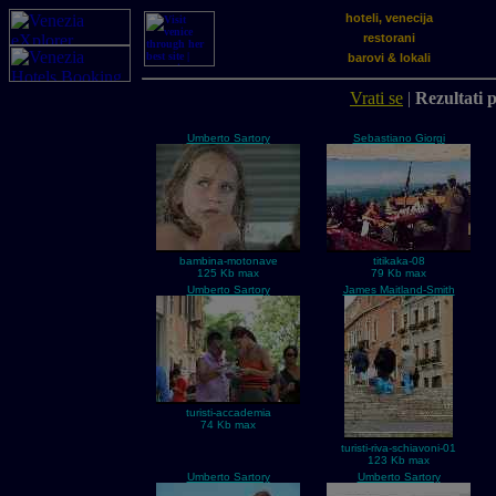
hoteli, venecija
restorani
barovi & lokali
Vrati se
|
Rezultati p
Umberto Sartory
Sebastiano Giorgi
bambina-motonave
titikaka-08
125 Kb max
79 Kb max
Umberto Sartory
James Maitland-Smith
turisti-accademia
74 Kb max
turisti-riva-schiavoni-01
123 Kb max
Umberto Sartory
Umberto Sartory