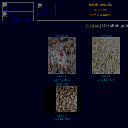
hoteli, venecija
restorani
barovi & lokali
Vrati se
|
Rezultati potr
Aldo Zari
Aldo Zari
olio-01
olio-02
114 Kb max
141 Kb max
Aldo Zari
olio-05
128 Kb max