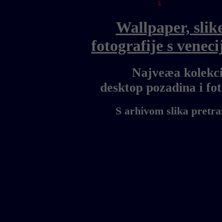
1
Wallpaper, slik
fotografije s vene
Najveæa kolekci
desktop pozadina i f
S arhivom slika pretra