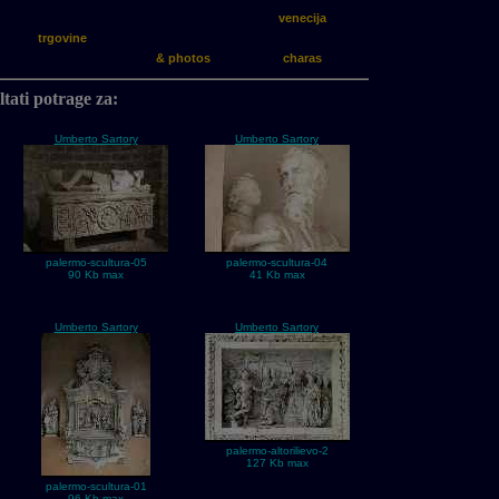
venecija
trgovine
& photos
charas
tati potrage za:
Umberto Sartory
Umberto Sartory
palermo-scultura-05
palermo-scultura-04
90 Kb max
41 Kb max
Umberto Sartory
Umberto Sartory
palermo-altorilievo-2
127 Kb max
palermo-scultura-01
96 Kb max