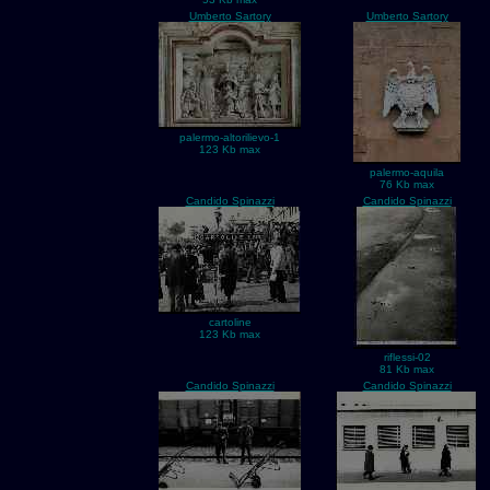
Umberto Sartory
Umberto Sartory
palermo-altorilievo-1
123 Kb max
palermo-aquila
76 Kb max
Candido Spinazzi
Candido Spinazzi
cartoline
123 Kb max
riflessi-02
81 Kb max
Candido Spinazzi
Candido Spinazzi