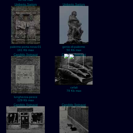
Umberto Sartory
Umberto Sartory
palermo-porta-nova-01
genio-di-palermo
161 Kb max
50 Kb max
Candido Spinazzi
Candido Spinazzi
cefali
79 Kb max
lunghezza-pesce
129 Kb max
Candido Spinazzi
Candido Spinazzi