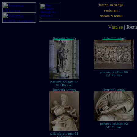
hoteli, venecija
restorani
barovi & lokali
Vrati se
|
Rezul
Umberto Sartory
Umberto Sartory
palermo-scultura-06
112 Kb max
palermo-scultura-07
107 Kb max
Umberto Sartory
Umberto Sartory
palermo-scultura-02
58 Kb max
palermo-scultura-03
53 Kb max