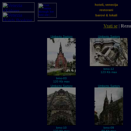
hoteli, venecija
restorani
barovi & lokali
Vrati se
|
Rezul
Umberto Sartory
Umberto Sartory
brno-12
123 Kb max
brno-03
120 Kb max
Umberto Sartory
Umberto Sartory
brno-10
brno-09
122 Kb max
69 Kb max