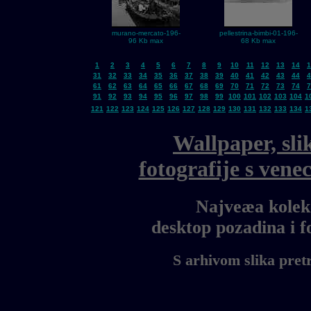
murano-mercato-196-
pellestrina-bimbi-01-196-
96 Kb max
68 Kb max
1
2
3
4
5
6
7
8
9
10
11
12
13
14
1
31
32
33
34
35
36
37
38
39
40
41
42
43
44
4
61
62
63
64
65
66
67
68
69
70
71
72
73
74
7
91
92
93
94
95
96
97
98
99
100
101
102
103
104
1
121
122
123
124
125
126
127
128
129
130
131
132
133
134
1
Wallpaper, sli
fotografije s ven
Najveæa kolekc
desktop pozadina i 
S arhivom slika pret