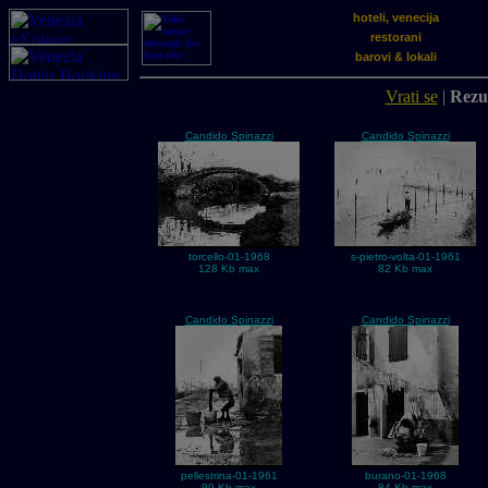
hoteli, venecija
restorani
barovi & lokali
Vrati se
|
Rezul
Candido Spinazzi
Candido Spinazzi
torcello-01-1968
s-pietro-volta-01-1961
128 Kb max
82 Kb max
Candido Spinazzi
Candido Spinazzi
pellestrina-01-1961
burano-01-1968
99 Kb max
84 Kb max