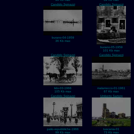
Candido Spinazzi
Candido Spinazzi
burano-04-1959
36 Kb max
burano-05-1959
101 Kb max
Candido Spinazzi
Candido Spinazzi
lido-03-1966
malamocco-01-1961
105 Kb max
67 Kb max
Candido Spinazzi
Umberto Sartory
palio-repubbliche-1966
tuscania-01
99 Kb max
73 Kb max