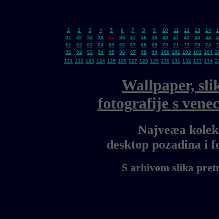
1
2
3
4
5
6
7
8
9
10
11
12
13
14
1
31
32
33
34
35
36
37
38
39
40
41
42
43
44
4
61
62
63
64
65
66
67
68
69
70
71
72
73
74
7
91
92
93
94
95
96
97
98
99
100
101
102
103
104
1
121
122
123
124
125
126
127
128
129
130
131
132
133
134
1
Wallpaper, sli
fotografije s ven
Najveæa kolekc
desktop pozadina i 
S arhivom slika pret