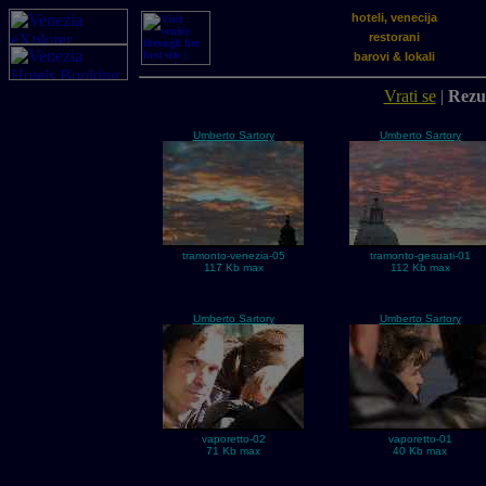
hoteli, venecija
restorani
barovi & lokali
Vrati se
|
Rezul
Umberto Sartory
Umberto Sartory
tramonto-venezia-05
tramonto-gesuati-01
117 Kb max
112 Kb max
Umberto Sartory
Umberto Sartory
vaporetto-02
vaporetto-01
71 Kb max
40 Kb max