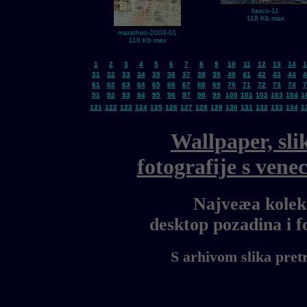
fuoco-11
118 Kb max
marathon-2003-01
110 Kb max
1
2
3
4
5
6
7
8
9
10
11
12
13
14
1
31
32
33
34
35
36
37
38
39
40
41
42
43
44
4
61
62
63
64
65
66
67
68
69
70
71
72
73
74
7
91
92
93
94
95
96
97
98
99
100
101
102
103
104
1
121
122
123
124
125
126
127
128
129
130
131
132
133
134
1
Wallpaper, sli
fotografije s ven
Najveæa kolekc
desktop pozadina i 
S arhivom slika pret