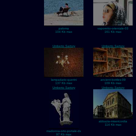
paloma
vaporetto-orientale-03
104 Kb max
161 Kb max
Umberto Sartory
Umberto Sartory
lampadario-querini
ancient-bottles-09
137 Kb max
109 Kb max
Umberto Sartory
Umberto Sartory
abbazia-misericordia
114 Kb max
madonna-orto-portale-dx
97 Kb max