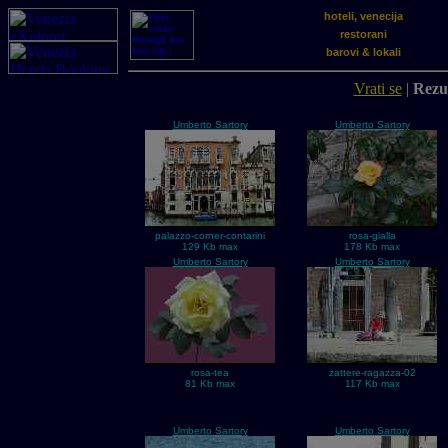
hoteli, venecija
restorani
barovi & lokali
Vrati se
|
Rezul
Umberto Sartory
Umberto Sartory
palazzo-corner-contarini
rosa-gialla
129 Kb max
178 Kb max
Umberto Sartory
Umberto Sartory
rosa-tea
zattere-ragazza-02
81 Kb max
117 Kb max
Umberto Sartory
Umberto Sartory