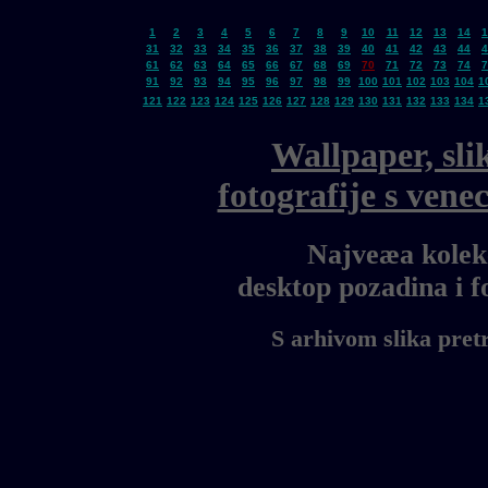
1
2
3
4
5
6
7
8
9
10
11
12
13
14
1
31
32
33
34
35
36
37
38
39
40
41
42
43
44
4
61
62
63
64
65
66
67
68
69
70
71
72
73
74
7
91
92
93
94
95
96
97
98
99
100
101
102
103
104
1
121
122
123
124
125
126
127
128
129
130
131
132
133
134
1
Wallpaper, sli
fotografije s ven
Najveæa kolekc
desktop pozadina i 
S arhivom slika pret