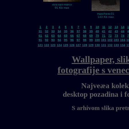
viva-san-marco
91 Kb max
maschere-01
143 Kb max
1
2
3
4
5
6
7
8
9
10
11
12
13
14
1
31
32
33
34
35
36
37
38
39
40
41
42
43
44
4
61
62
63
64
65
66
67
68
69
70
71
72
73
74
7
91
92
93
94
95
96
97
98
99
100
101
102
103
104
1
121
122
123
124
125
126
127
128
129
130
131
132
133
134
1
Wallpaper, sli
fotografije s ven
Najveæa kolekc
desktop pozadina i 
S arhivom slika pret