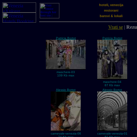
hoteli, venecija
restorani
barovi & lokali
Vrati se
|
Rezul
Patricia Bortot
Patricia Bortot
maschere-03
109 Kb max
maschere-04
87 Kb max
Alessio Bortot
Alessio Bortot
carnevale-venezia-06
carnevale-venezia-01
74 Kb max
81 Kb max