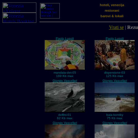
hoteli, venecija
restorani
barovi & lokali
Vrati se
|
Rezul
Paolo Lupoli
Paolo Lupoli
mandala-det-05
dispersione-03
169 Kb max
125 Kb max
Giorgio Vascellari
Giorgio Vascellari
delfini-01
baia-kontiky
62 Kb max
75 Kb max
Giorgio Vascellari
Giorgio Vascellari