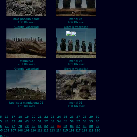
isola-pasqua-altare
mohai-06
158 Kb max
166 Kb max
Giorgio Vascellari
Giorgio Vascellari
mohai-03
mohai-04
201 Kb max
161 Kb max
Giorgio Vascellari
Giorgio Vascellari
faro-isola-magdalena-01
mohai-01
162 Kb max
128 Kb max
5
16
17
18
19
20
21
22
23
24
25
26
27
28
29
30
5
46
47
48
49
50
51
52
53
54
55
56
57
58
59
60
5
76
77
78
79
80
81
82
83
84
85
86
87
88
89
90
05
106
107
108
109
110
111
112
113
114
115
116
117
118
119
120
35
136