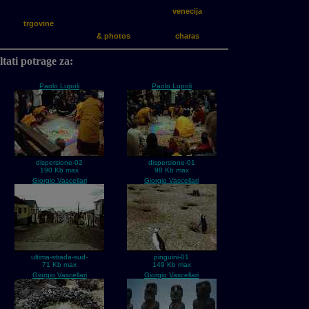
venecija
trgovine
& photos
charas
tati potrage za:
Paolo Lupoli
Paolo Lupoli
dispersione-02
dispersione-01
190 Kb max
98 Kb max
Giorgio Vascellari
Giorgio Vascellari
ultima-strada-sud-
pinguini-01
71 Kb max
149 Kb max
Giorgio Vascellari
Giorgio Vascellari