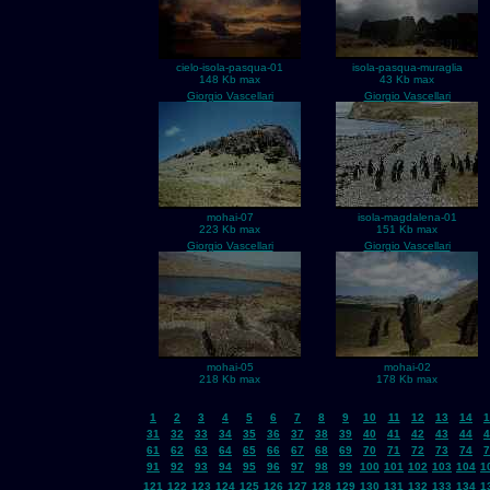
cielo-isola-pasqua-01
isola-pasqua-muraglia
148 Kb max
43 Kb max
Giorgio Vascellari
Giorgio Vascellari
mohai-07
isola-magdalena-01
223 Kb max
151 Kb max
Giorgio Vascellari
Giorgio Vascellari
mohai-05
mohai-02
218 Kb max
178 Kb max
1
2
3
4
5
6
7
8
9
10
11
12
13
14
1
31
32
33
34
35
36
37
38
39
40
41
42
43
44
4
61
62
63
64
65
66
67
68
69
70
71
72
73
74
7
91
92
93
94
95
96
97
98
99
100
101
102
103
104
1
121
122
123
124
125
126
127
128
129
130
131
132
133
134
1