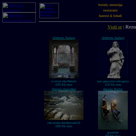
hoteli, venecija
restorani
barovi & lokali
Vrati se
|
Rezul
Umberto Sartory
Umberto Sartory
s-croce-stp-filatoio
san-giacomo-orio-gesu
100 Kb max
119 Kb max
Giorgio Vascellari
Alessio Bortot
cile-ande-meridionali-02
189 Kb max
gondole
99 Kb max