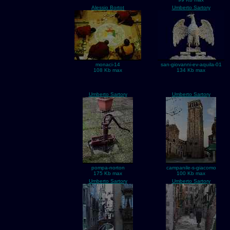
Alessio Bortot
Umberto Sartory
monaci-14
san-giovanni-ev-aquila-01
108 Kb max
134 Kb max
Umberto Sartory
Umberto Sartory
pompa-norton
campanile-s-giacomo
175 Kb max
100 Kb max
Umberto Sartory
Umberto Sartory