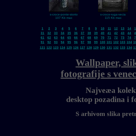
s-croce-ponte-storto
s-croce-ruga-vecia
107 Kb max
115 Kb max
1
2
3
4
5
6
7
8
9
10
11
12
13
14
1
31
32
33
34
35
36
37
38
39
40
41
42
43
44
4
61
62
63
64
65
66
67
68
69
70
71
72
73
74
7
91
92
93
94
95
96
97
98
99
100
101
102
103
104
1
121
122
123
124
125
126
127
128
129
130
131
132
133
134
1
Wallpaper, sli
fotografije s ven
Najveæa kolekc
desktop pozadina i 
S arhivom slika pret