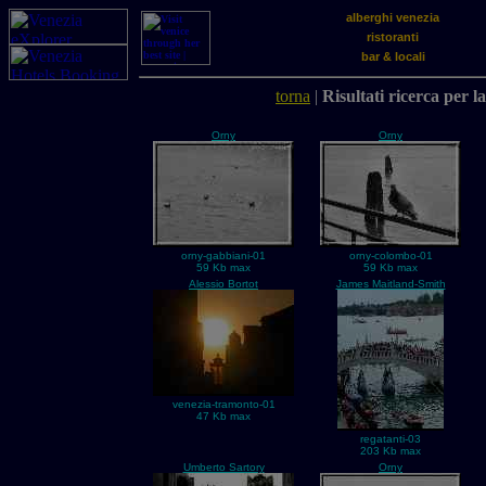
alberghi venezia
ristoranti
bar & locali
torna
|
Risultati ricerca per l
Orny
Orny
orny-gabbiani-01
orny-colombo-01
59 Kb max
59 Kb max
Alessio Bortot
James Maitland-Smith
venezia-tramonto-01
47 Kb max
regatanti-03
203 Kb max
Umberto Sartory
Orny