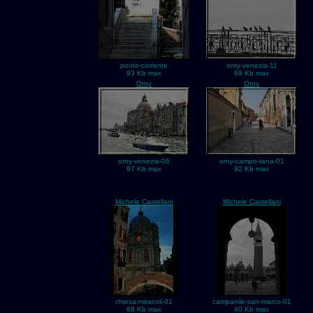
ponte-corrente
orny-venezia-11
93 Kb max
69 Kb max
Orny
Orny
orny-venezia-06
orny-campo-tana-01
97 Kb max
92 Kb max
Michele Castellani
Michele Castellani
chiesa-miracoli-01
campanile-san-marco-01
68 Kb max
40 Kb max