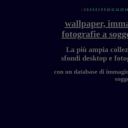
1
2
3
4
5
6
7
8
9
10
11
12
13
1
wallpaper, imma
fotografie a sogg
La più ampia collez
sfondi desktop e fo
con un database di immagini
sogge