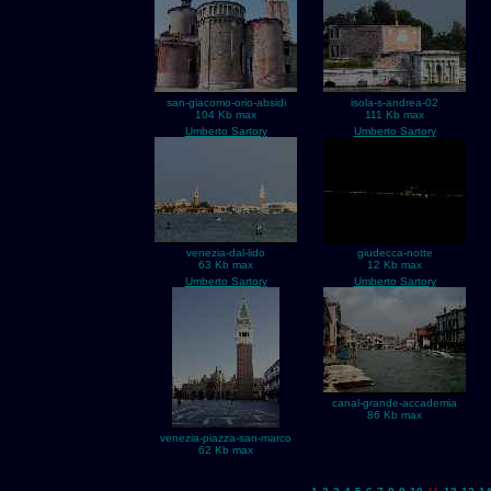
san-giacomo-orio-absidi
isola-s-andrea-02
104 Kb max
111 Kb max
Umberto Sartory
Umberto Sartory
venezia-dal-lido
giudecca-notte
63 Kb max
12 Kb max
Umberto Sartory
Umberto Sartory
canal-grande-accademia
86 Kb max
venezia-piazza-san-marco
62 Kb max