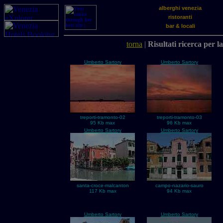
alberghi venezia
ristoranti
bar & locali
torna
|
Risultati ricerca per l
Umberto Sartory
Umberto Sartory
treporti-tramonto-02
treporti-tramonto-03
95 Kb max
96 Kb max
Umberto Sartory
Umberto Sartory
santa-croce-malcanton
campo-nazario-sauro
117 Kb max
94 Kb max
Umberto Sartory
Umberto Sartory