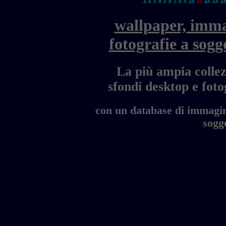
1
2
3
4
5
6
7
8
9
10
11
12
13
1
wallpaper, imma
fotografie a sogg
La più ampia collez
sfondi desktop e fo
con un database di immagini
sogge