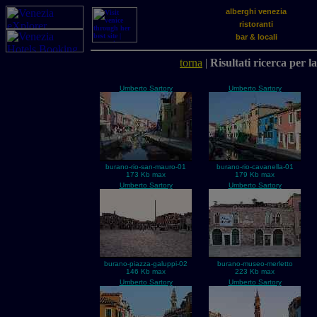
alberghi venezia
ristoranti
bar & locali
torna
|
Risultati ricerca per l
Umberto Sartory
Umberto Sartory
burano-rio-san-mauro-01
burano-rio-cavanella-01
173 Kb max
179 Kb max
Umberto Sartory
Umberto Sartory
burano-piazza-galuppi-02
burano-museo-merletto
146 Kb max
223 Kb max
Umberto Sartory
Umberto Sartory