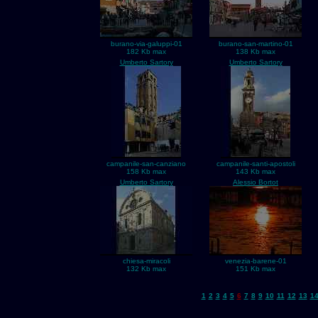
burano-via-galuppi-01
burano-san-martino-01
182 Kb max
138 Kb max
Umberto Sartory
Umberto Sartory
campanile-san-canziano
campanile-santi-apostoli
158 Kb max
143 Kb max
Umberto Sartory
Alessio Bortot
chiesa-miracoli
venezia-barene-01
132 Kb max
151 Kb max
1
2
3
4
5
6
7
8
9
10
11
12
13
1