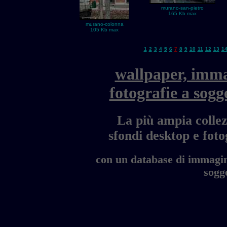
murano-san-pietro
165 Kb max
murano-colonna
105 Kb max
1
2
3
4
5
6
7
8
9
10
11
12
13
1
wallpaper, imma
fotografie a sogg
La più ampia collez
sfondi desktop e fo
con un database di immagini
sogge