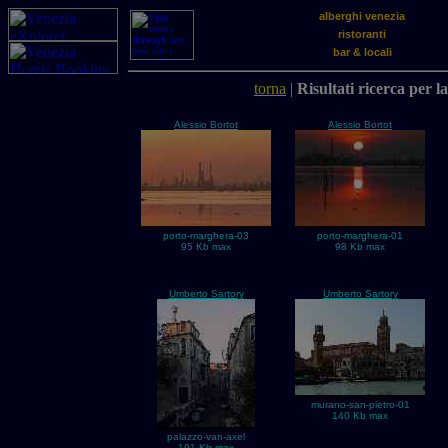
alberghi venezia
ristoranti
bar & locali
torna
|
Risultati ricerca per l
Alessio Bortot
Alessio Bortot
porto-marghera-03
porto-marghera-01
95 Kb max
98 Kb max
Umberto Sartory
Umberto Sartory
murano-san-pietro-01
140 Kb max
palazzo-van-axel
191 Kb max