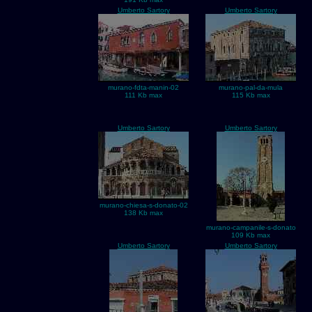
Umberto Sartory
Umberto Sartory
murano-fdta-manin-02
murano-pal-da-mula
111 Kb max
115 Kb max
Umberto Sartory
Umberto Sartory
murano-chiesa-s-donato-02
138 Kb max
murano-campanile-s-donato
109 Kb max
Umberto Sartory
Umberto Sartory