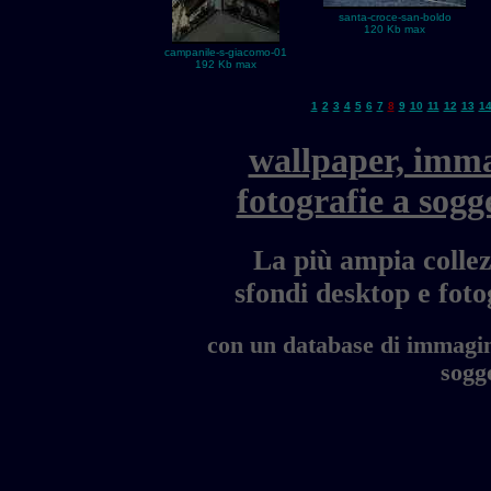
santa-croce-san-boldo
120 Kb max
campanile-s-giacomo-01
192 Kb max
1
2
3
4
5
6
7
8
9
10
11
12
13
1
wallpaper, imma
fotografie a sogg
La più ampia collez
sfondi desktop e fo
con un database di immagini
sogge