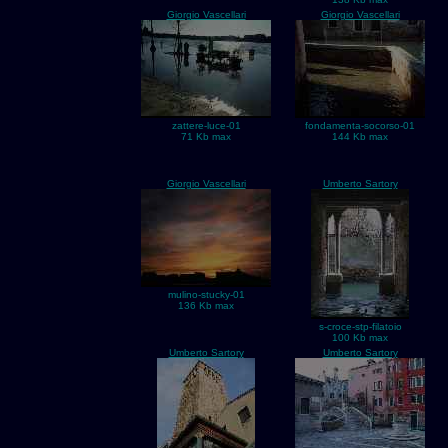
Giorgio Vascellari
Giorgio Vascellari
zattere-luce-01
fondamenta-socorso-01
71 Kb max
144 Kb max
Giorgio Vascellari
Umberto Sartory
mulino-stucky-01
136 Kb max
s-croce-stp-filatoio
100 Kb max
Umberto Sartory
Umberto Sartory