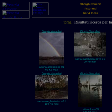
alberghi venezia
ristoranti
bar & locali
torna
|
Risultati ricerca per l
Giorgio Vascellari
Giorgio Vascellari
santa-margherita-neve-01
90 Kb max
laguna-arcobaleno-01
62 Kb max
Giorgio Vascellari
Giorgio Vascellari
santa-margherita-luce-01
119 Kb max
zattere-luce-03
138 Kb max