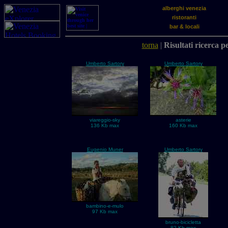
alberghi venezia
ristoranti
bar & locali
torna
|
Risultati ricerca p
Umberto Sartory
Umberto Sartory
viareggio-sky
asterie
136 Kb max
160 Kb max
Eugenio Muner
Umberto Sartory
bambino-e-mulo
97 Kb max
bruno-bicicletta
82 Kb max