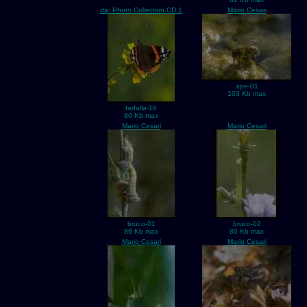
da: Photo Collection CD 1
Mario Cesari
ape-01
103 Kb max
farfalla-16
80 Kb max
Mario Cesari
Mario Cesari
bruco-01
bruco-02
86 Kb max
80 Kb max
Mario Cesari
Mario Cesari