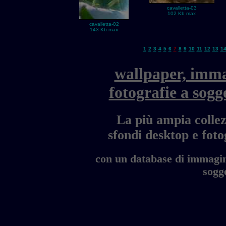
cavalletta-03
102 Kb max
cavalletta-02
143 Kb max
1
2
3
4
5
6
7
8
9
10
11
12
13
1
wallpaper, imma
fotografie a sogg
La più ampia collez
sfondi desktop e fo
con un database di immagini
sogge