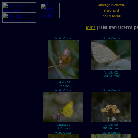
alberghi venezia
ristoranti
bar & locali
torna
|
Risultati ricerca p
Mario Cesari
Mario Cesari
farfalla-02
120 Kb max
farfalla-01
90 Kb max
Mario Cesari
Mario Cesari
farfalla-05
farfalla-06
94 Kb max
92 Kb max
Mario Cesari
Mario Cesari