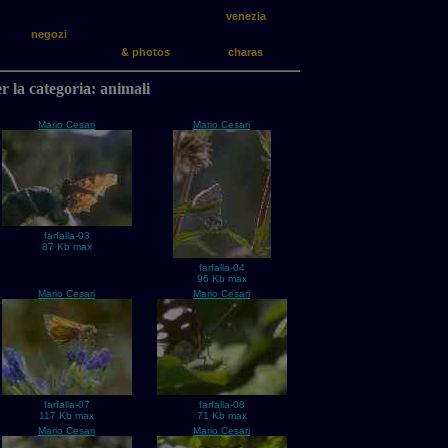
venezia
negozi
& photos
charas
er la categoria: animali
Mario Cesari
Mario Cesari
farfalla-03
87 Kb max
farfalla-04
96 Kb max
Mario Cesari
Mario Cesari
farfalla-07
farfalla-08
117 Kb max
71 Kb max
Mario Cesari
Mario Cesari