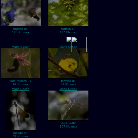
bombo-01
farfalla-12
126 Kb max
117 Kb max
Mario Cesari
Mario Cesari
fiore-formica-01
formica-01
97 Kb max
89 Kb max
Mario Cesari
Mario Cesari
libellula-02
107 Kb max
libellula-01
77 Kb max