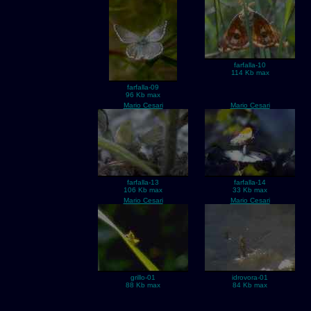
farfalla-10
114 Kb max
farfalla-09
96 Kb max
Mario Cesari
Mario Cesari
farfalla-13
farfalla-14
106 Kb max
33 Kb max
Mario Cesari
Mario Cesari
grillo-01
idrovora-01
88 Kb max
84 Kb max