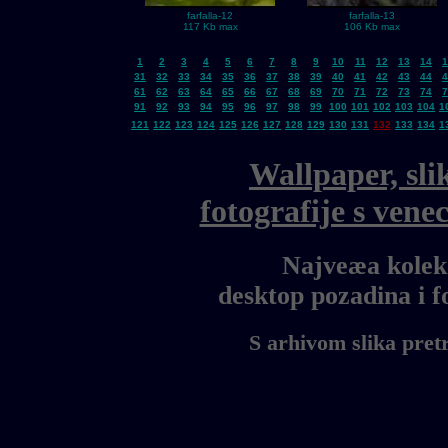
farfalla-12
farfalla-13
117 Kb max
106 Kb max
1
2
3
4
5
6
7
8
9
10
11
12
13
14
1
31
32
33
34
35
36
37
38
39
40
41
42
43
44
4
61
62
63
64
65
66
67
68
69
70
71
72
73
74
7
91
92
93
94
95
96
97
98
99
100
101
102
103
104
1
121
122
123
124
125
126
127
128
129
130
131
132
133
134
1
Wallpaper, sli
fotografije s ven
Najveæa kolekc
desktop pozadina i 
S arhivom slika pret