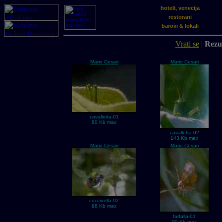
hoteli, venecija
restorani
barovi & lokali
Vrati se
|
Rezul
Mario Cesari
Mario Cesari
cavalletta-01
80 Kb max
cavalletta-02
143 Kb max
Mario Cesari
Mario Cesari
coccinella-02
98 Kb max
farfalla-01
90 Kb max