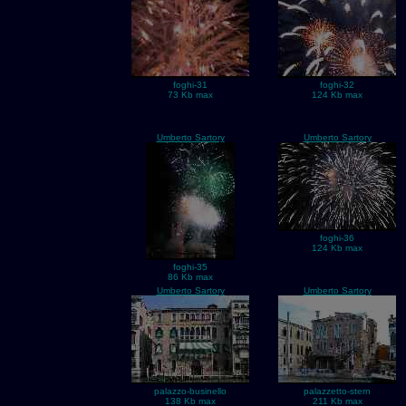
foghi-31
foghi-32
73 Kb max
124 Kb max
Umberto Sartory
Umberto Sartory
foghi-36
124 Kb max
foghi-35
86 Kb max
Umberto Sartory
Umberto Sartory
palazzo-businello
palazzetto-stern
138 Kb max
211 Kb max