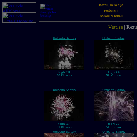
hoteli, venecija
restorani
barovi & lokali
Vrati se
|
Rezul
Umberto Sartory
Umberto Sartory
foghi-23
foghi-24
59 Kb max
58 Kb max
Umberto Sartory
Umberto Sartory
foghi-27
foghi-28
81 Kb max
59 Kb max
Umberto Sartory
Umberto Sartory