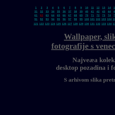
1
2
3
4
5
6
7
8
9
10
11
12
13
14
1
31
32
33
34
35
36
37
38
39
40
41
42
43
44
4
61
62
63
64
65
66
67
68
69
70
71
72
73
74
7
91
92
93
94
95
96
97
98
99
100
101
102
103
104
1
121
122
123
124
125
126
127
128
129
130
131
132
133
134
1
Wallpaper, sli
fotografije s ven
Najveæa kolekc
desktop pozadina i 
S arhivom slika pret