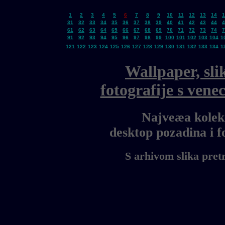
1
2
3
4
5
6
7
8
9
10
11
12
13
14
1
31
32
33
34
35
36
37
38
39
40
41
42
43
44
4
61
62
63
64
65
66
67
68
69
70
71
72
73
74
7
91
92
93
94
95
96
97
98
99
100
101
102
103
104
1
121
122
123
124
125
126
127
128
129
130
131
132
133
134
1
Wallpaper, sli
fotografije s ven
Najveæa kolekc
desktop pozadina i 
S arhivom slika pret