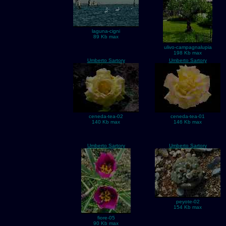
laguna-cigni
89 Kb max
ulivo-campagnalupia
198 Kb max
Umberto Sartory
Umberto Sartory
ceneda-tea-02
ceneda-tea-01
140 Kb max
146 Kb max
Umberto Sartory
Umberto Sartory
peyote-02
154 Kb max
fiore-05
90 Kb max