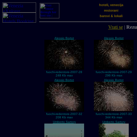
hoteli, venecija
restorani
barovi & lokali
Vrati se
|
Rezul
Alessio Bortot
Alessio Bortot
fuochi-redentore-2007-28
fuochi-redentore-2007-29
248 Kb max
296 Kb max
Alessio Bortot
Alessio Bortot
fuochi-redentore-2007-32
fuochi-redentore-2007-33
208 Kb max
344 Kb max
Umberto Sartory
Umberto Sartory